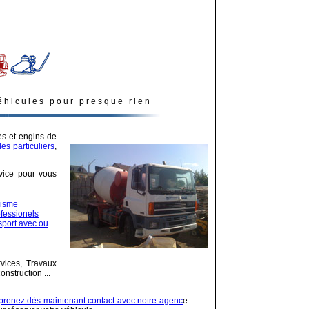
éhicules pour presque rien
s et engins de
s particuliers
,
rvice pour vous
risme
ofessionels
sport avec ou
vices, Travaux
nstruction ...
prenez dès maintenant contact avec notre agenc
e